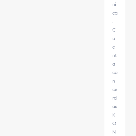
ni
ca
.
C
u
e
nt
a
co
n
ce
rd
as
K
O
N