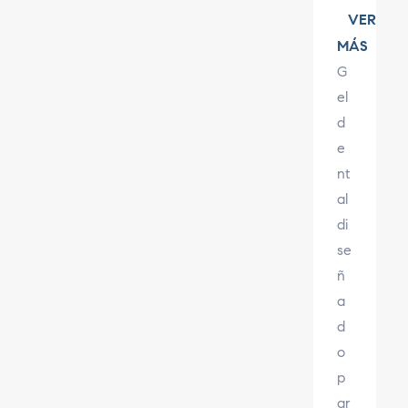
VER
MÁS
G
el
d
e
nt
al
di
se
ñ
a
d
o
p
ar