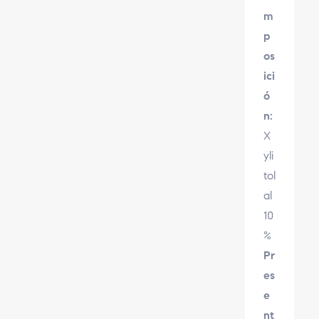
m
p
os
ici
ó
n:
X
yli
tol
al
10
%
Pr
es
e
nt