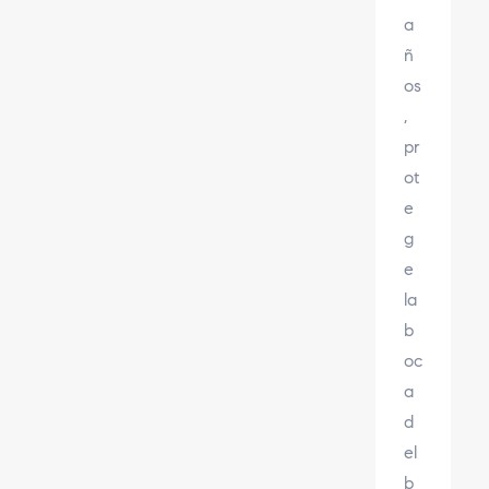
a
ñ
os
,
pr
ot
e
g
e
la
b
oc
a
d
el
b