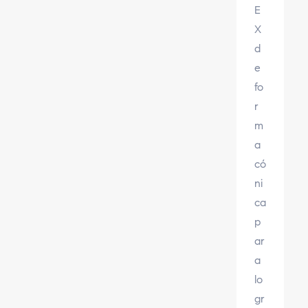
E
X
d
e
fo
r
m
a
có
ni
ca
p
ar
a
lo
gr