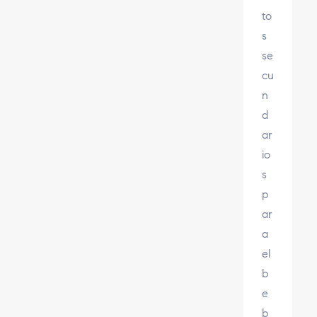
to
s
se
cu
n
d
ar
io
s
p
ar
a
el
b
e
b