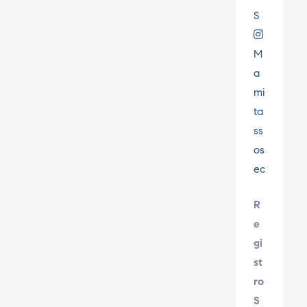
S
M
a
mi
ta
ss
os
ec
R
e
gi
st
ro
S