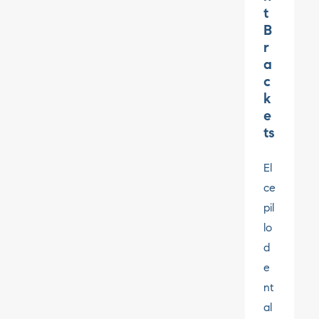
t
B
r
a
c
k
e
ts
El
ce
pil
lo
d
e
nt
al