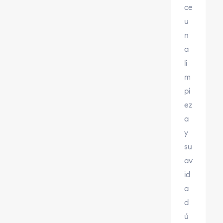
ce
u
n
a
li
m
pi
ez
a
y
su
av
id
a
d
ú