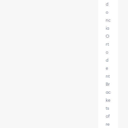
d
o
nc
ia
O
rt
o
d
e
nt
Br
ac
ke
ts
of
re