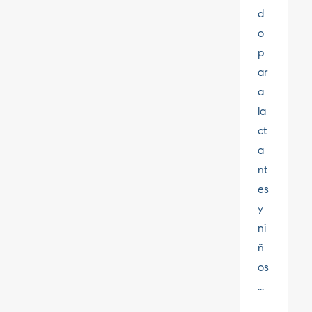
d
o
p
ar
a
la
ct
a
nt
es
y
ni
ñ
os
...