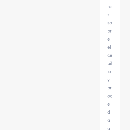
ro
z
so
br
e
el
ce
pil
lo
y
pr
oc
e
d
a
a