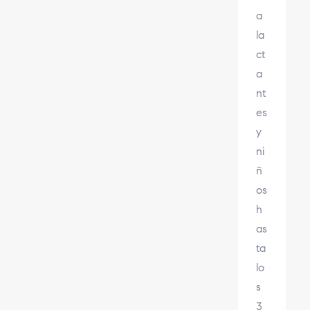
a
la
ct
a
nt
es
y
ni
ñ
os
h
as
ta
lo
s
3