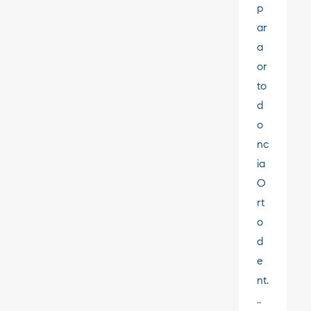
p
ar
a
or
to
d
o
nc
ia
O
rt
o
d
e
nt.
..