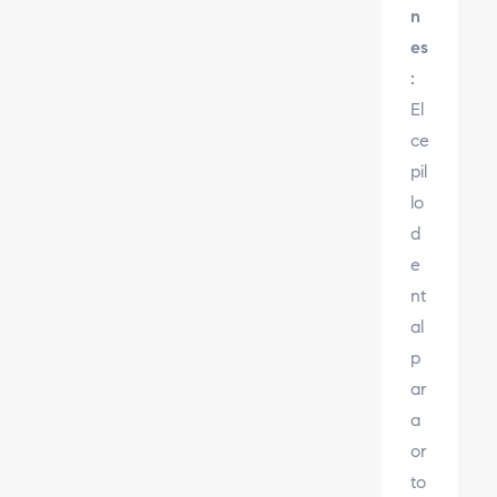
n
es
:
El
ce
pil
lo
d
e
nt
al
p
ar
a
or
to