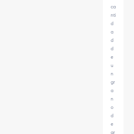
ca
nti
d
a
d
d
e
u
n
gr
a
n
o
d
e
ar