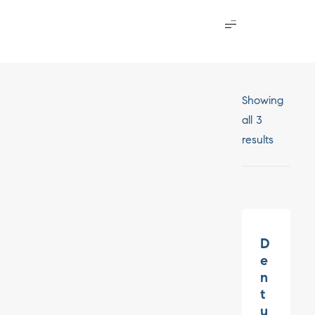
Showing
all 3
results
D
e
n
t
u