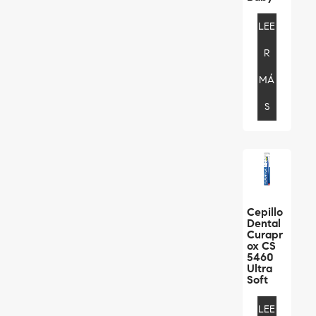
LEE
R
MÁ
S
Cepillo
Dental
Curapr
Ox CS
5460
Ultra
Soft
LEE