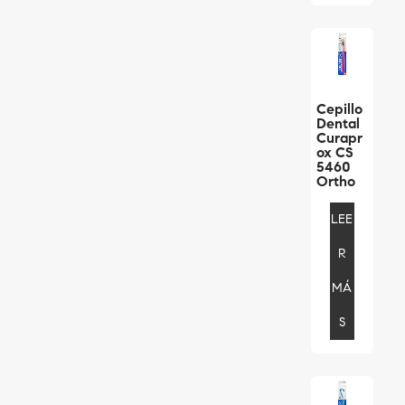
Cepillo
Dental
Curapr
Ox CS
5460
Ortho
LEE
R
MÁ
S