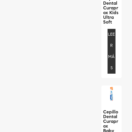
Dental
Curapr
Ox Kids
Ultra
Soft
LEE
R
MÁ
S
Cepillo
Dental
Curapr
Ox
Baby