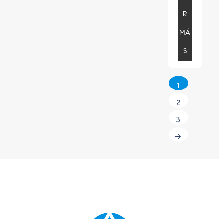
R
MÁ
S
1
2
3
→