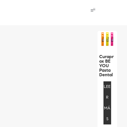
Curapr
Ox BE
YOU
Pasta
Dental
LEE
R
MÁ
S