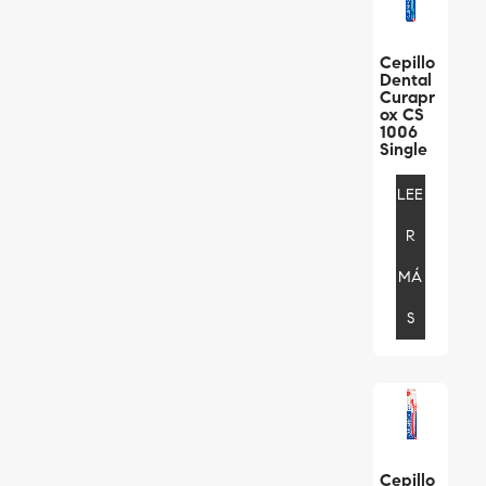
Cepillo
Dental
Curapr
Ox CS
1006
Single
LEE
R
MÁ
S
Cepillo