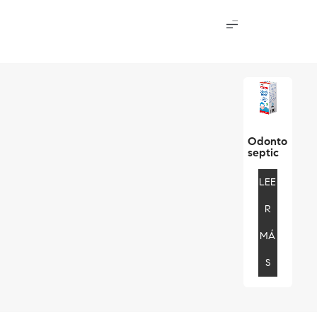
Odonto
Septic
LEE
R
MÁ
S