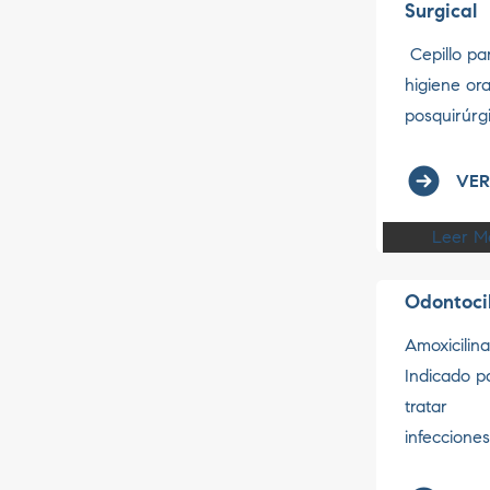
Surgical
Cepillo par
higiene ora
posquirúrgic
VER
Leer M
Odontoci
Amoxicilina
Indicado p
tratar
infecciones.