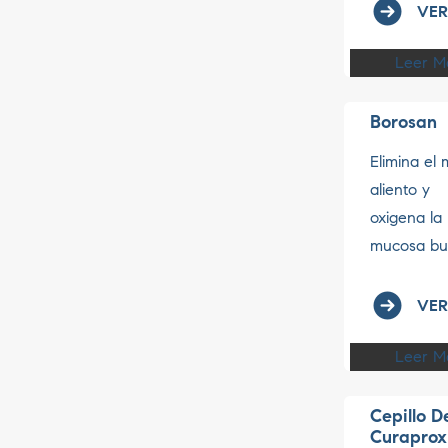
VER
Leer M
Borosan
Elimina el 
aliento y
oxigena la
mucosa buca
VER
Leer M
Cepillo D
Curaprox