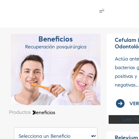
Beneficios
Cefulam 
Odontoló
Recuperación posquirúrgica
Actúa ant
bacterias 
positivas y
negativas...
VER
Productos
Beneficios
Leer M
Relevium