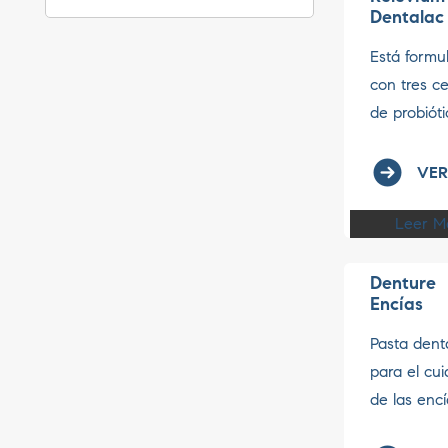
Dentalac
Está formu
con tres c
de probiótic
VER
Leer M
Denture
Encías
Pasta dent
para el cu
de las encía