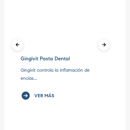
Gingivit Pasta Dental
So
Gingivit controla la inflamación de
Co
encías....
hor
VER MÁS