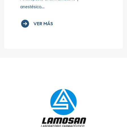
anestésico....
be
VER MÁS