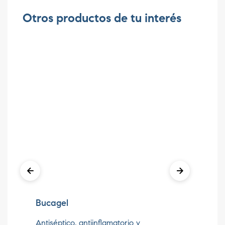
Otros productos de tu interés
Bucagel
Ce
Antiséptico, antiinflamatorio y
Id