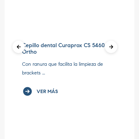
Cepillo dental Curaprox CS 5460
Re
Ortho
Es
Con ranura que facilita la limpieza de
pro
brackets ...
VER MÁS