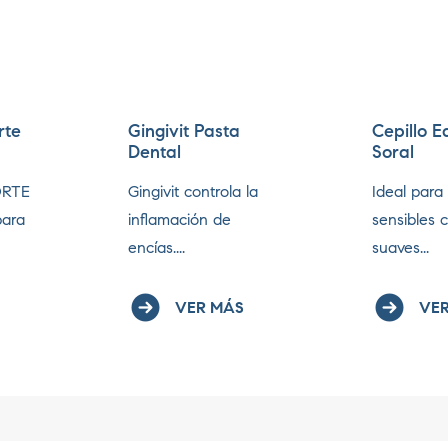
rte
Gingivit Pasta
Cepillo E
Dental
Soral
ORTE
Gingivit controla la
Ideal para
para
inflamación de
sensibles 
encías....
suaves...
VER MÁS
VER