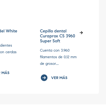
del White
Cepillo dental
Buc
Curaprox CS 3960
Antis
Super Soft
 dientes
antii
Cuenta con 3.960
con cerdas
anest
filamentos de 0,12 mm
de grosor....
 MÁS
VER MÁS