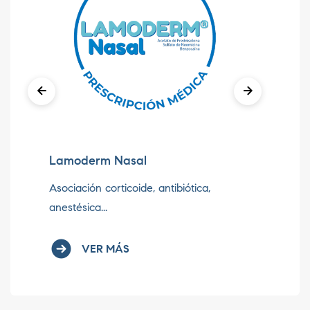
Fe
Ja
Lamoderm Nasal
hie
Asociación corticoide, antibiótica,
anestésica...
VER MÁS