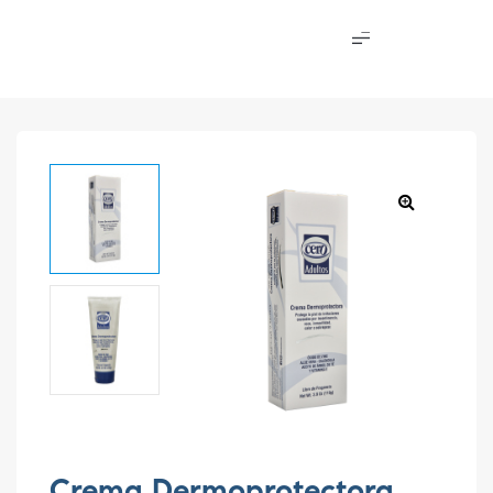
Crema Dermoprotectora