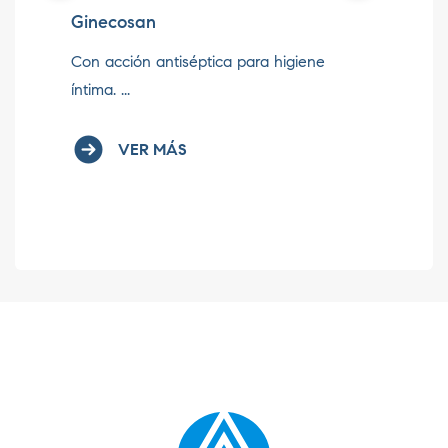
Ginecosan
Co
Con acción antiséptica para higiene
Vi
íntima. ...
Fól
VER MÁS