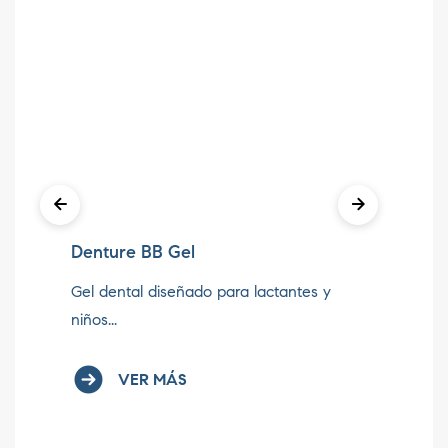
Denture BB Gel
At
Gel dental diseñado para lactantes y
Al
niños...
fle
VER MÁS