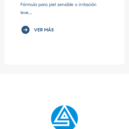
Fórmula para piel sensible o irritación
Aq
leve....
Aq
tri
VER MÁS