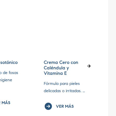
 Isotónico
Crema Cero con
Gas
Caléndula y
o de fosas
Prev
Vitamina E
higiene
gase
Fórmula para pieles
niños.
delicadas o irritadas. ...
 MÁS
VER MÁS