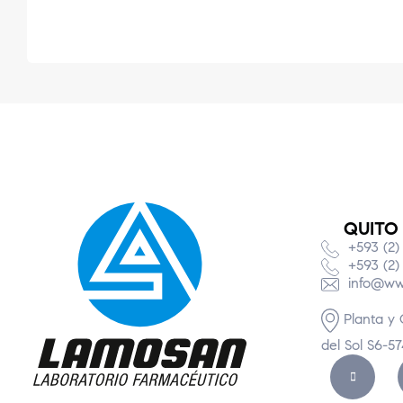
QUITO
+593 (2)
+593 (2)
info@ww
Planta y 
del Sol S6-5