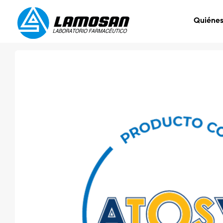
Quiéne