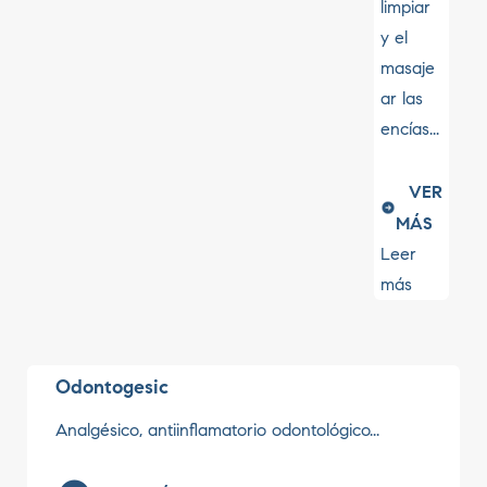
limpiar
y el
masaje
ar las
encías...
VER
MÁS
Leer
más
Odontogesic
Analgésico, antiinflamatorio odontológico...