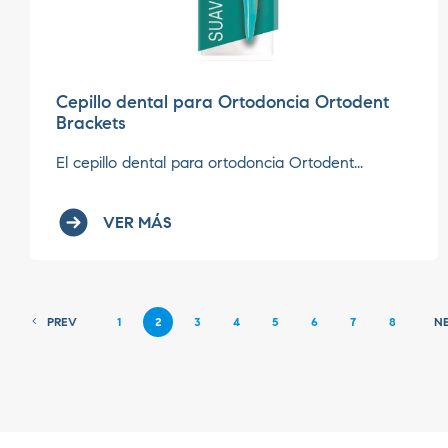
Cepillo dental para Ortodoncia Ortodent
Brackets
El cepillo dental para ortodoncia Ortodent...
VER MÁS
PREV
1
2
3
4
5
6
7
8
N