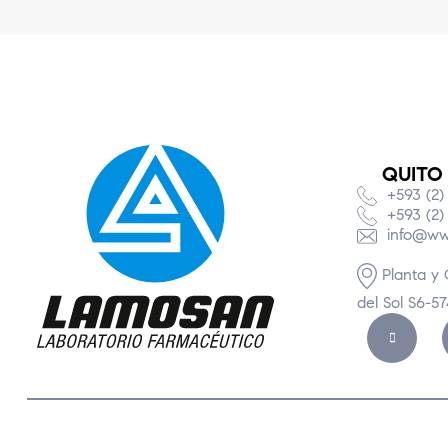
QUITO
+593 (2)
+593 (2)
info@ww
Planta y 
del Sol S6-5