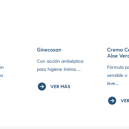
Ginecosan
Crema C
Aloe Ver
Con acción antiséptica
ón
Fórmula pa
para higiene íntima. ...
os
sensible o 
leve....
VER MÁS
VER