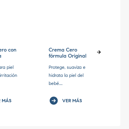
ero con
Crema Cero
Cre
a
fórmula Original
Der
Cer
ra piel
Protege, suaviza e
Prote
irritación
hidrata la piel del
la d
bebé....
adult
 MÁS
VER MÁS