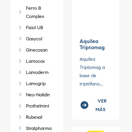
Ferro B
Complex
Fisiol UB
Gasycol
Aquilea
Triptomag
Ginecosan
Aquilea
Lamocox
Triptomag a
Lamoderm
base de
Lamogrip
triptófano,...
Neo-Nalidin
VER
Prothelmint
MÁS
Rubexal
Stratpharma