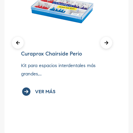
Curaprox Chairside Perio
Cu
Kit para espacios interdentales más
Ki
grandes,...
int
VER MÁS