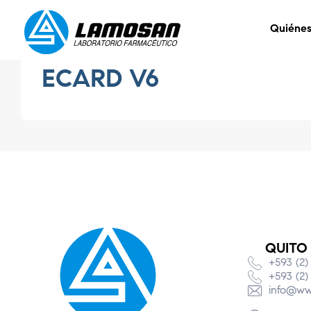
Quiéne
ECARD V6
QUITO
+593 (2)
+593 (2)
info@ww