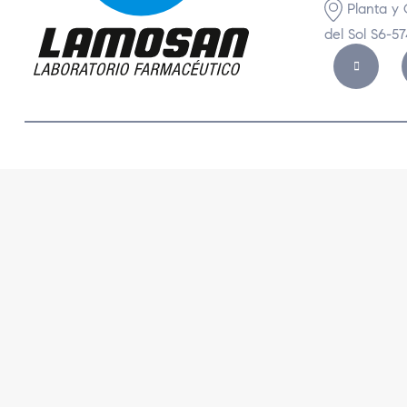
Planta y 
del Sol S6-5