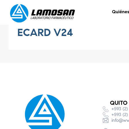
Quiéne
ECARD V24
QUITO
+593 (2)
+593 (2)
info@ww