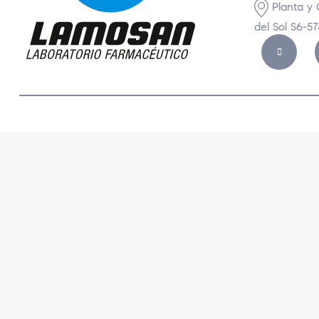
Planta y 
del Sol S6-5